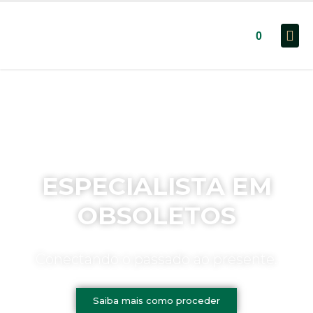
0
ESPECIALISTA EM
OBSOLETOS
Conectando o passado ao presente.
Saiba mais como proceder